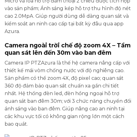
Micro và loa hỗ trợ đàm thoại 2 chiều được tích hợp
vào sản phẩm; Ánh sáng kép hỗ trợ thu hình độ nét
cao 2.0MpA. Giúp người dùng dễ dàng quan sát và
kiểm soát an ninh cao cấp tại bất kỳ đâu qua app
Azura.
Camera ngoài trời chế độ zoom 4X – Tầm
quan sát lên đến 30m vào ban đêm
Camera IP PTZAzura là thế hệ camera nâng cấp với
thiết kế mái vòm chống nước với độ nghiêng cao.
Sản phẩm có thể zoom 4X, độ pixel cao; quan sát
360 độ đảm bảo quan sát chuấn xa gần chi tiết
nhất. Hệ thống đèn led, đèn hồng ngoại hỗ trợ
quan sát ban đêm 30m; với 3 chức năng chuyển đổi
ánh sáng vào ban đêm. Giúp nâng cao an ninh tại
các khu vực tối có không gian rộng lớn một cách
bao quát.