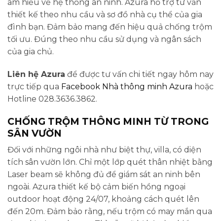
am hiểu về hệ thống an ninh. Azura hỗ trợ tư vấn
thiết kế theo nhu cầu và sơ đồ nhà cụ thể của gia
đình bạn. Đảm bảo mang đến hiệu quả chống trộm
tối ưu. Đúng theo nhu cầu sử dụng và ngân sách
của gia chủ.
Liên hệ Azura
để được tư vấn chi tiết ngay hôm nay
trực tiếp qua
Facebook Nhà thông minh Azura
hoặc
Hotline 028.3636.3862.
CHỐNG TRỘM THÔNG MINH TỪ TRONG
SÂN VƯỜN
Đối với những ngôi nhà như biệt thự, villa, có diện
tích sân vườn lớn. Chỉ một lớp quét thân nhiệt bằng
Laser beam sẽ không đủ để giám sát an ninh bên
ngoài. Azura thiết kế bộ cảm biến hồng ngoại
outdoor hoạt động 24/07, khoảng cách quét lên
đến 20m. Đảm bảo rằng, nếu trộm có may mắn qua