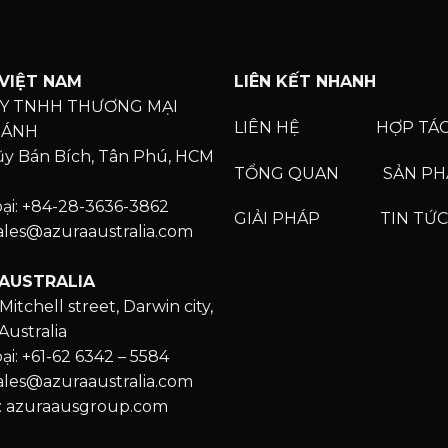
VIỆT NAM
LIÊN KẾT NHANH
Y TNHH THƯƠNG MẠI
LIÊN HỆ
HỢP TÁ
HÁNH
Lũy Bán Bích, Tân Phú, HCM
TỔNG QUAN
SẢN P
oại: +84-28-3636-3862
GIẢI PHÁP
TIN TỨC
Sales@azuraaustralia.com
AUSTRALIA
Mitchell street, Darwin city,
Australia
ại: +61-62 6342 – 5584
Sales@azuraaustralia.com
: azuraausgroup.com