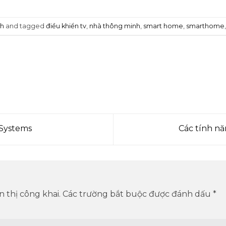
nh
and tagged
điều khiển tv
,
nhà thông minh
,
smart home
,
smarthome
 Systems
Các tính nă
 thị công khai.
Các trường bắt buộc được đánh dấu
*