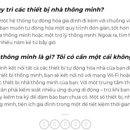
 trì các thiết bị nhà thông minh?
ột hệ thống tự động hóa gia đình đi kèm với chuông và 
i bạn muốn tự động hóa một quy trình đơn giản, tốt hơn 
a thông minh hoặc một trợ lý thông minh. Ngoài ra, tìm 
hiều năm kể từ bây giờ.
 thông minh là gì? Tôi có cần một cái khô
nh kết nối tất cả các thiết bị tự động hóa nhà của bạn
ết bị thông minh, bạn sẽ kết nối nó với mạng Wi-Fi hoặ
c thiết bị nhà thông minh của bạn. Với một trung tâm t
ần phải kiểm soát nhiều ứng dụng di động – trừ khi bạ
ãy kiểm tra kỹ để đảm bảo bạn chưa có. Một số thiết bị,
inh, tiện ích gia đình trong một để tiết kiệm thời gian