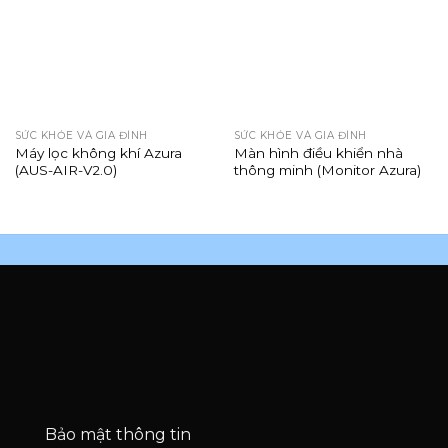
SỨC KHỎE VÀ GIA ĐÌNH
SỨC KHỎE VÀ GIA ĐÌNH
Máy lọc không khí Azura
Màn hình điều khiển nhà
(AUS-AIR-V2.0)
thông minh (Monitor Azura)
Bảo mật thông tin