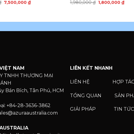
₫
7,500,000
₫
1,980,000
₫
1,800,000
₫
VIỆT NAM
LIÊN KẾT NHANH
Y TNHH THƯƠNG MẠI
LIÊN HỆ
HỢP TÁ
HÁNH
Lũy Bán Bích, Tân Phú, HCM
TỔNG QUAN
SẢN P
oại: +84-28-3636-3862
GIẢI PHÁP
TIN TỨC
Sales@azuraaustralia.com
AUSTRALIA