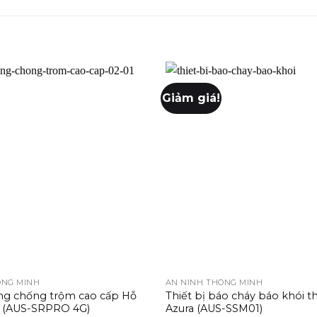
Giảm giá!
+
ÔNG MINH
AN NINH THÔNG MINH
ng chống trộm cao cấp Hỗ
Thiết bị báo cháy báo khói 
G (AUS-SRPRO 4G)
Azura (AUS-SSM01)