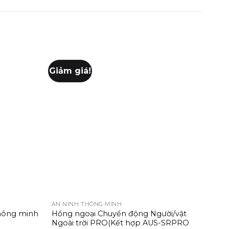
Giảm giá!
+
+
AN NINH THÔNG MINH
AN N
thông minh
Hồng ngoại Chuyển động Người/vật
Bộ b
Ngoài trời PRO(Kết hợp AUS-SRPRO
(AUS