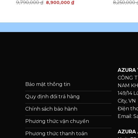
9,790,000
₫
8,900,000
₫
8,250,000
AZURA 
CÔNG T
Bảo mật thông tin
NAM K
149/14 
Quy định đổi trả hàng
City, VN
Điện th
Chính sách bảo hành
Email: 
Phương thức vận chuyển
AZURA 
Phương thức thanh toán