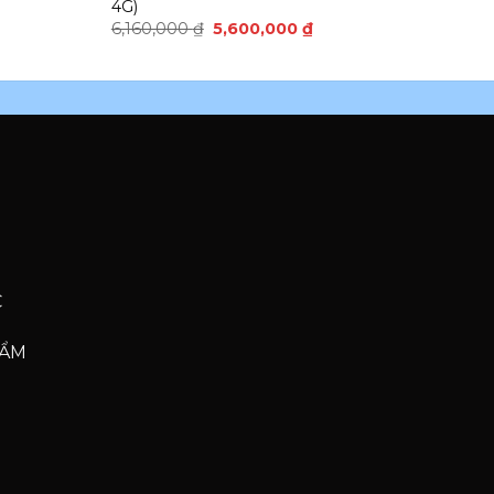
4G)
6,160,000
₫
5,600,000
₫
C
HẨM
Phone
Phone