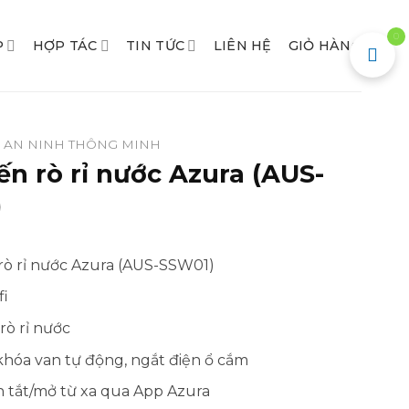
0
P
HỢP TÁC
TIN TỨC
LIÊN HỆ
GIỎ HÀNG
AN NINH THÔNG MINH
ến rò rỉ nước Azura (AUS-
)
rò rỉ nước Azura (AUS-SSW01)
fi
rò rỉ nước
khóa van tự động, ngắt điện ổ cắm
n tắt/mở từ xa qua App Azura