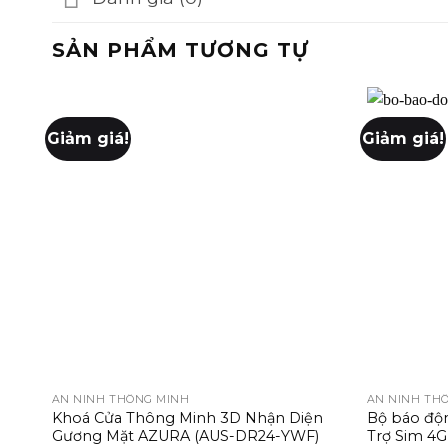
SẢN PHẨM TƯƠNG TỰ
Giảm giá!
Giảm giá!
+
+
AN NINH THÔNG MINH
AN NINH TH
Khoá Cửa Thông Minh 3D Nhận Diện
Bộ báo độ
Gương Mặt AZURA (AUS-DR24-YWF)
Trợ Sim 4